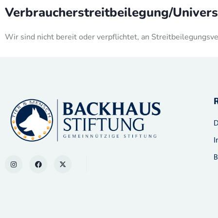
Verbraucher­streit­beilegung/Universa
Wir sind nicht bereit oder verpflichtet, an Streitbeilegungs
D
I
B