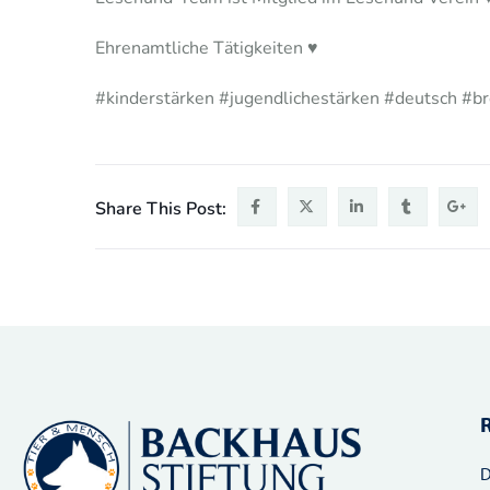
Ehrenamtliche Tätigkeiten ♥️
#kinderstärken #jugendlichestärken #deutsch #
Share This Post:
D