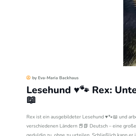
by Eva-Maria Backhaus
Lesehund ♥️🐾 Rex: Unt
📖
Rex ist ein ausgebildeter Lesehund ♥️🐾📖 und a
verschiedenen Ländern 📕📗 Deutsch – eine große
geduldig zu, ohne zu urteilen. Schließlich kann er 