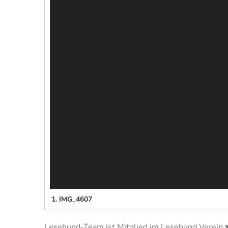
1.
IMG_4607
Lesehund-Team ist Mitglied im Lesehund Verein ♥