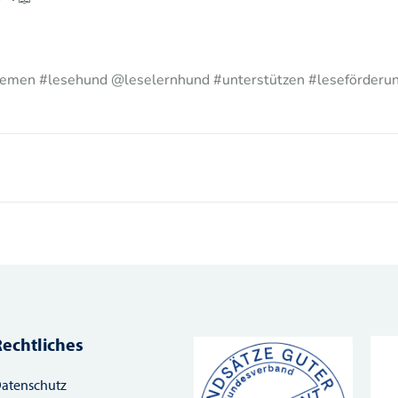
bremen #lesehund @leselernhund #unterstützen #leseförder
Rechtliches
atenschutz