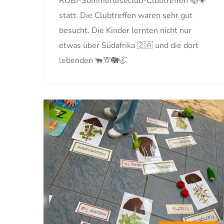
ROBI-Sommerleseclub-Clubtreffen 📚☀️
statt. Die Clubtreffen waren sehr gut
besucht. Die Kinder lernten nicht nur
etwas über Südafrika 🇿🇦 und die dort
lebenden 🐃🦒🐘🦏