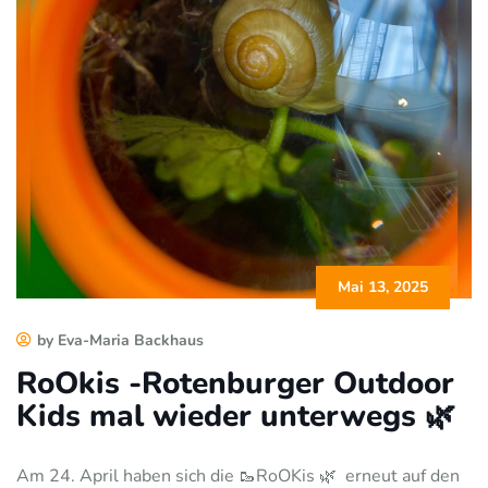
Mai 13, 2025
by Eva-Maria Backhaus
RoOkis -Rotenburger Outdoor
Kids mal wieder unterwegs 🌿
Am 24. April haben sich die 🥾RoOKis 🌿
erneut auf den