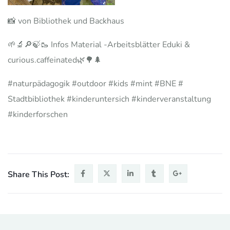
📸 von Bibliothek und Backhaus
🌱🔬🔎🍃🥾 Infos Material -Arbeitsblätter Eduki &
curious.caffeinated🌿🌳🌲
#naturpädagogik #outdoor #kids #mint #BNE #
Stadtbibliothek #kinderuntersich #kinderveranstaltung
#kinderforschen
Share This Post: