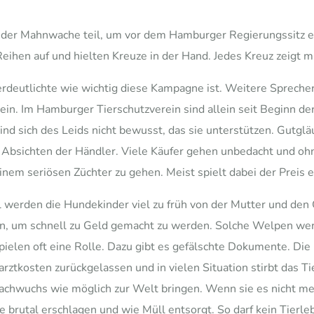
der Mahnwache teil, um vor dem Hamburger Regierungssitz ein
 Reihen auf und hielten Kreuze in der Hand. Jedes Kreuz zeigt 
verdeutlichte wie wichtig diese Kampagne ist. Weitere Sprec
tein. Im Hamburger Tierschutzverein sind allein seit Beginn 
nd sich des Leids nicht bewusst, das sie unterstützen. Gutglä
bsichten der Händler. Viele Käufer gehen unbedacht und ohne
inem seriösen Züchter zu gehen. Meist spielt dabei der Preis e
werden die Hundekinder viel zu früh von der Mutter und den 
, um schnell zu Geld gemacht zu werden. Solche Welpen wer
ielen oft eine Rolle. Dazu gibt es gefälschte Dokumente. Die
rztkosten zurückgelassen und in vielen Situation stirbt das Ti
Nachwuchs wie möglich zur Welt bringen. Wenn sie es nicht me
ie brutal erschlagen und wie Müll entsorgt. So darf kein Tier