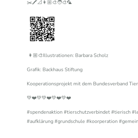
✂️🖍️📐👩🏼‍🎨🧑‍🎨🦜
👩🏼‍🎨Illustrationen: Barbara Scholz
Grafik: Backhaus Stiftung
Kooperationsprojekt mit dem Bundesverband Tiers
💚❤️💚💚❤️💚❤️💚❤️
#spendenaktion #tierschutzverbindet #tierisch #
#aufklärung #grundschule #koorperation #gemein