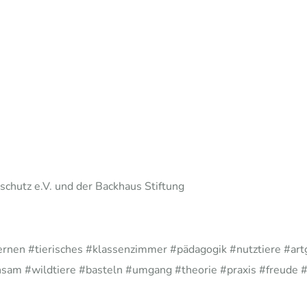
chutz e.V. und der Backhaus Stiftung
lernen #tierisches #klassenzimmer #pädagogik #nutztiere #art
sam #wildtiere #basteln #umgang #theorie #praxis #freude 