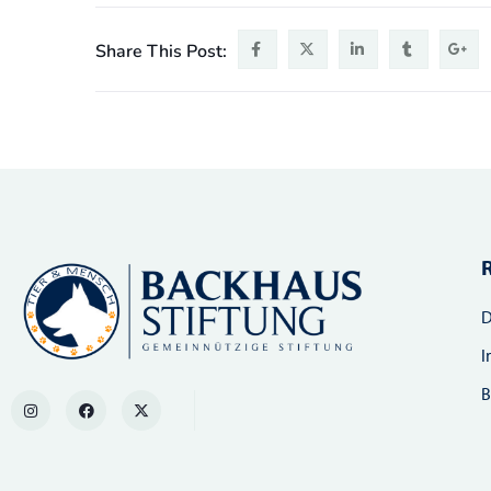
Share This Post:
D
I
B