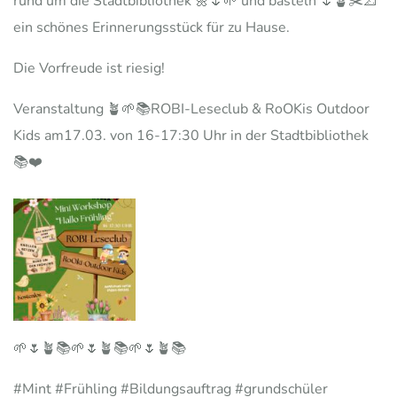
rund um die Stadtbibliothek 🌼🌷🌱 und basteln 🌷🪴✂️📐
ein schönes Erinnerungsstück für zu Hause.
Die Vorfreude ist riesig!
Veranstaltung 🪴🌱📚ROBI-Leseclub & RoOKis Outdoor
Kids am17.03. von 16-17:30 Uhr in der Stadtbibliothek
📚❤️
🌱🌷🪴📚🌱🌷🪴📚🌱🌷🪴📚
#Mint #Frühling #Bildungsauftrag #grundschüler