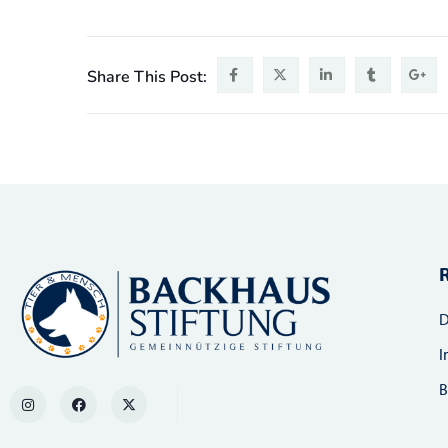
Share This Post:
D
I
B