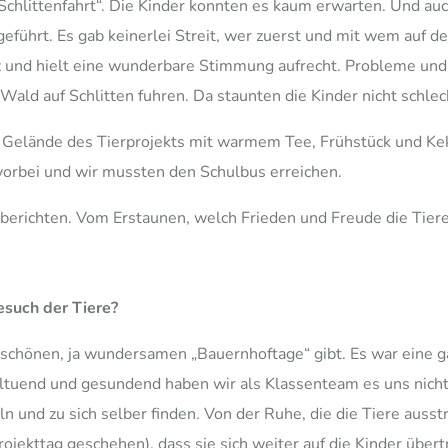
Schlittenfahrt“. Die Kinder konnten es kaum erwarten. Und auch
führt. Es gab keinerlei Streit, wer zuerst und mit wem auf dem
nz und hielt eine wunderbare Stimmung aufrecht. Probleme und
ald auf Schlitten fuhren. Da staunten die Kinder nicht schlech
 Gelände des Tierprojekts mit warmem Tee, Frühstück und Kek
 vorbei und wir mussten den Schulbus erreichen.
richten. Vom Erstaunen, welch Frieden und Freude die Tiere 
Besuch der Tiere?
rschönen, ja wundersamen „Bauernhoftage“ gibt. Es war eine
hltuend und gesundend haben wir als Klassenteam es uns nicht 
und zu sich selber finden. Von der Ruhe, die die Tiere ausstr
ojekttag geschehen), dass sie sich weiter auf die Kinder übert