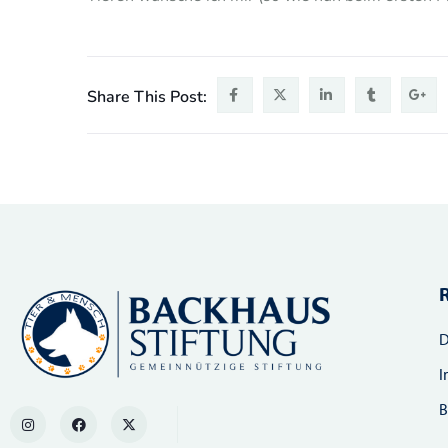
Share This Post:
D
I
B