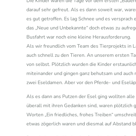
Die Kinder waren die Tage vor dem ersten „Baue
darauf sehr gefreut. Als es dann soweit war, wa
es gut getroffen. Es lag Schnee und es versprach
das „Neue und Unbekannte“ doch etwas zu aufreg
Busfahrt war noch eine kleine Herausforderung.
Als wir freundlich vom Team des Tierprojekts in
auch schnell zu den Tieren. An unserem ersten Ta
von selbst. Plötzlich wurden die Kinder erstaunlic
miteinander und gingen ganz behutsam und auch 
zwei Eseldamen. Aber vor den Pferde- und Eseläpf
Als es dann ans Putzen der Esel ging wollten al
überall mit ihren Gedanken sind, waren plötzlich 
Worten „Ein friedliches, frohes Treiben“ umschrei
etwas zögerlich waren und diesmal auf Abstand b