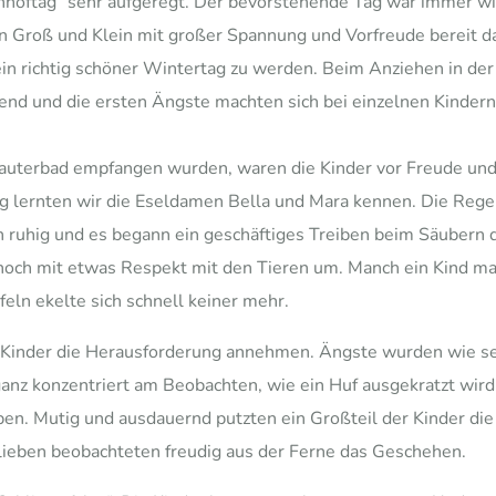
rnhoftag“ sehr aufgeregt. Der bevorstehende Tag war immer w
ren Groß und Klein mit großer Spannung und Vorfreude bereit 
 ein richtig schöner Wintertag zu werden. Beim Anziehen in d
end und die ersten Ängste machten sich bei einzelnen Kinder
 Lauterbad empfangen wurden, waren die Kinder vor Freude und
g lernten wir die Eseldamen Bella und Mara kennen. Die Regel 
h ruhig und es begann ein geschäftiges Treiben beim Säubern de
noch mit etwas Respekt mit den Tieren um. Manch ein Kind m
eln ekelte sich schnell keiner mehr.
le Kinder die Herausforderung annehmen. Ängste wurden wie se
ganz konzentriert am Beobachten, wie ein Huf ausgekratzt wir
ben. Mutig und ausdauernd putzten ein Großteil der Kinder die
lieben beobachteten freudig aus der Ferne das Geschehen.