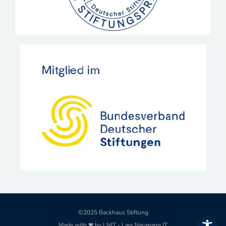
©2025 Backhaus Stiftung
Made with ❤ by LNIT - Lars Neumann IT