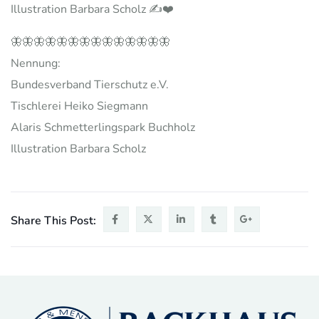
Illustration Barbara Scholz ✍️❤️
🦋🦋🦋🦋🦋🦋🦋🦋🦋🦋🦋🦋🦋🦋
Nennung:
Bundesverband Tierschutz e.V.
Tischlerei Heiko Siegmann
Alaris Schmetterlingspark Buchholz
Illustration Barbara Scholz
Share This Post: