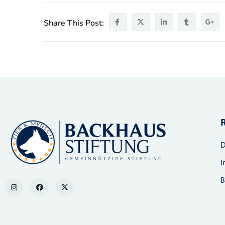
Share This Post:
D
I
B