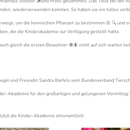
mathaus Stöcker 🪵und Moos gesammelt. Das Tolle bei der Akt
nden, wiederverwenden konnten. So haben sie ein tolles vorbil
erwegs, um die heimischen Pflanzen zu bestimmen 🌼 🔍 und si
en, die die Kinderakademie zur Verfügung gestellt hatte.
auch gleich die ersten Bewohner 🐝🐜 nicht auf sich warten lie
.
egin und Freundin Sandra Barfels vom Bundesverband Tierschut
der-Akademie für den großartigen und gelungenen Vormittag.
tützt die Kinder-Akademie ehrenamtlich.