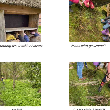
umung des Insektenhauses
Moos wird gesammelt
Biotop
Zuschneiden Material