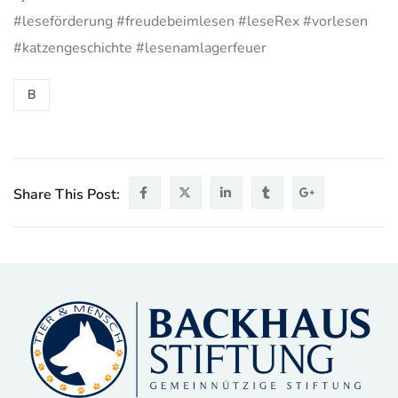
#leseförderung #freudebeimlesen #leseRex #vorlesen
#katzengeschichte #lesenamlagerfeuer
B
Share This Post: