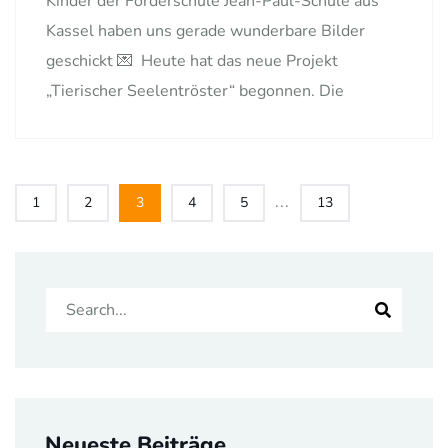
Kinder der Förderschule Jean-Paul-Schule aus
Kassel haben uns gerade wunderbare Bilder
geschickt 💌 Heute hat das neue Projekt
„Tierischer Seelentröster“ begonnen. Die
...
1
2
3
4
5
13
Neueste Beiträge